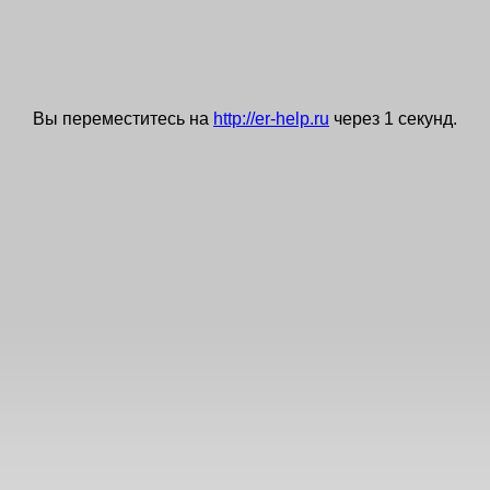
Вы переместитесь на
http://er-help.ru
через
0
секунд.