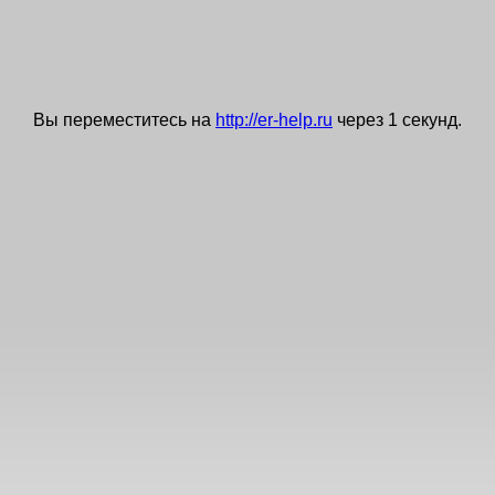
Вы переместитесь на
http://er-help.ru
через
0
секунд.