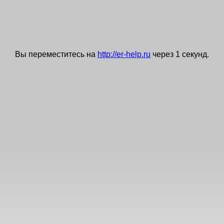
Вы переместитесь на
http://er-help.ru
через
0
секунд.