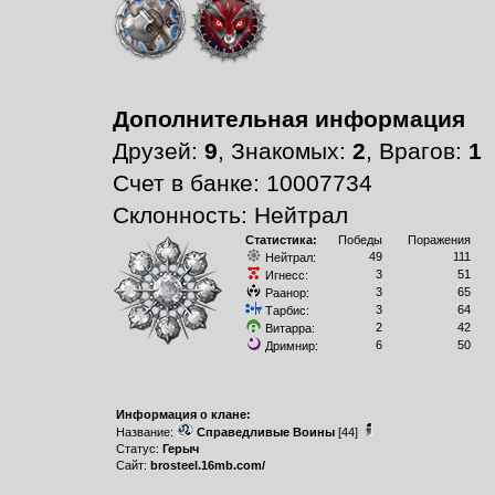
Дополнительная информация
Друзей:
9
, Знакомых:
2
, Врагов:
1
Счет в банке: 10007734
Склонность: Нейтрал
Статистика:
Победы
Поражения
49
111
Нейтрал:
3
51
Игнесс:
3
65
Раанор:
3
64
Тарбис:
2
42
Витарра:
6
50
Дримнир:
Информация о клане:
Название:
Справедливые Воины
[44]
Статус:
Герыч
Сайт:
brosteel.16mb.com/