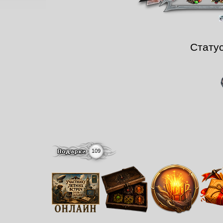
Стату
109