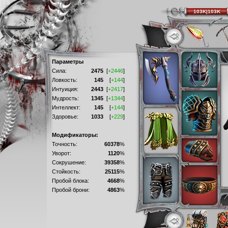
103K|103K
Параметры
Сила:
2475
[
+2446
]
Ловкость:
145
[
+144
]
Интуиция:
2443
[
+2417
]
Мудрость:
1345
[
+1344
]
Интеллект:
145
[
+144
]
Здоровье:
1033
[
+229
]
Модификаторы:
Точность:
60378
%
Уворот:
1120
%
Сокрушение:
39358
%
Стойкость:
25115
%
Пробой блока:
4668
%
Пробой брони:
4863
%