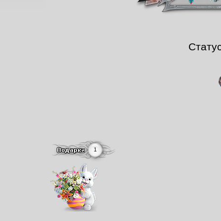
Стату
1