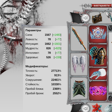
44074|44074
Параметры
Сила:
1567
[
+1483
]
Ловкость:
78
[
+77
]
Интуиция:
1662
[
+1601
]
Мудрость:
826
[
+825
]
Интеллект:
78
[
+77
]
Здоровье:
526
[
+159
]
Модификаторы:
Точность:
27713
%
Уворот:
913
%
Сокрушение:
22461
%
Стойкость:
10330
%
Пробой блока:
2369
%
Пробой брони:
2552
%