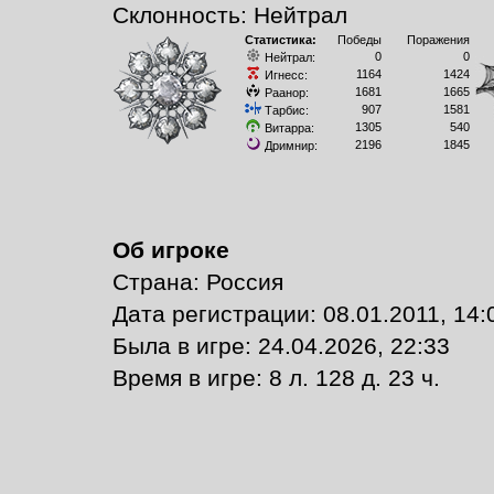
Склонность: Нейтрал
Статистика:
Победы
Поражения
0
0
Нейтрал:
1164
1424
Игнесс:
1681
1665
Раанор:
907
1581
Тарбис:
1305
540
Витарра:
2196
1845
Дримнир:
Об игроке
Страна: Россия
Дата регистрации: 08.01.2011, 14:
Былa в игре: 24.04.2026, 22:33
Время в игре: 8 л. 128 д. 23 ч.