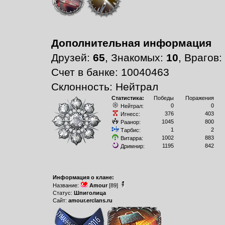
Дополнительная информация
Друзей:
65
, Знакомых:
10
, Врагов:
Счет в банке: 10040463
Склонность: Нейтрал
Статистика:
Победы
Поражения
0
0
Нейтрал:
376
403
Игнесс:
1045
800
Раанор:
1
2
Тарбис:
1002
883
Витарра:
1195
842
Дримнир:
Информация о клане:
Название:
Amour
[89]
Статус:
Шпиголица
Сайт:
amour.erclans.ru