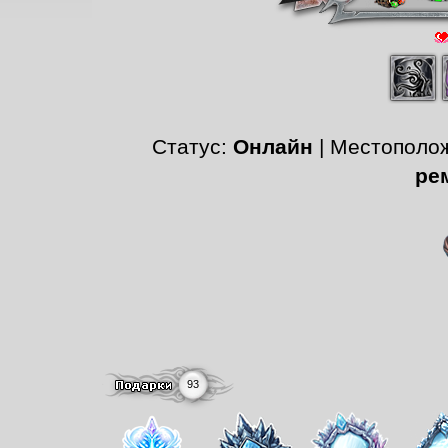
Статус:
Онлайн
| Местополо
ре
93