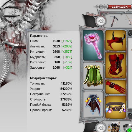
122K|122K
Параметры
Сила:
1930
[
+1927
]
Ловкость:
3113
[
+2909
]
Интуиция:
2608
[
+2573
]
Мудрость:
860
[
+859
]
Интеллект:
168
[
+167
]
Здоровье:
1068
[
+324
]
Модификаторы:
Точность:
41170
%
Уворот:
54220
%
Сокрушение:
27252
%
Стойкость:
17683
%
Пробой блока:
5319
%
Пробой брони:
5268
%