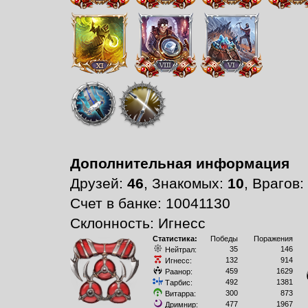
Дополнительная информация
Друзей:
46
, Знакомых:
10
, Врагов:
Счет в банке: 10041130
Склонность: Игнесс
Статистика:
Победы
Поражения
35
146
Нейтрал:
132
914
Игнесс:
459
1629
Раанор:
492
1381
Тарбис:
300
873
Витарра:
477
1967
Дримнир: