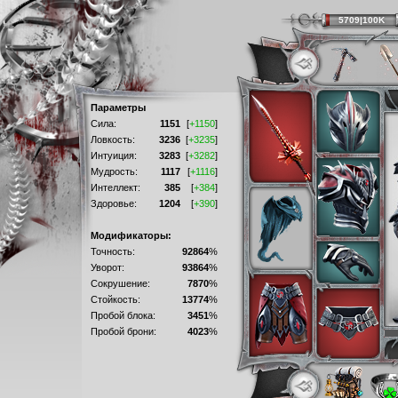
5709|100K
Параметры
Сила:
1151
[
+1150
]
Ловкость:
3236
[
+3235
]
Интуиция:
3283
[
+3282
]
Мудрость:
1117
[
+1116
]
Интеллект:
385
[
+384
]
Здоровье:
1204
[
+390
]
Модификаторы:
Точность:
92864
%
Уворот:
93864
%
Сокрушение:
7870
%
Стойкость:
13774
%
Пробой блока:
3451
%
Пробой брони:
4023
%