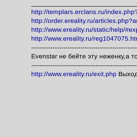
____________________________
http://templars.erclans.ru/index.p
http://order.ereality.ru/articles.php?
http://www.ereality.ru/static/help/#ex
http://www.ereality.ru/reg1047075.ht
-------------------------------------------------
Evenstar не бейте эту неженку,а т
-------------------------------------------------
http://www.ereality.ru/exit.php
Выход 