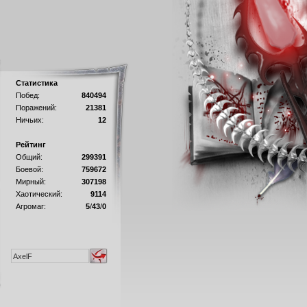
Статистика
Побед:
840494
Поражений:
21381
Ничьих:
12
Рейтинг
Общий:
299391
Боевой:
759672
Мирный:
307198
Хаотический:
9114
Агромаг:
5
/
43
/
0