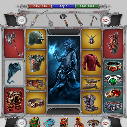
137K|137K
10|10
9802|9802