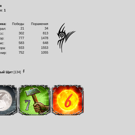
я
ов:
1
ика:
Победы
Поражения
21
34
рал:
302
813
сс:
777
1478
ор:
583
648
ис:
933
1553
рра:
752
1055
нир:
рый Щит
[134]