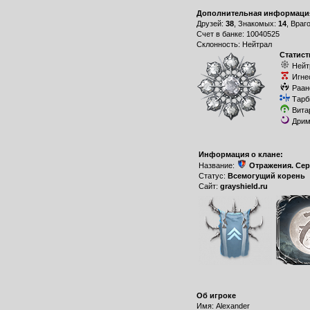
Дополнительная информаци
Друзей:
38
, Знакомых:
14
, Враг
Счет в банке: 10040525
Склонность: Нейтрал
Статист
Нейт
Игне
Раан
Тарб
Вита
Дрим
Информация о клане:
Название:
Отражения. Се
Статус:
Всемогущий корень
Сайт:
grayshield.ru
Об игроке
Имя: Alexander