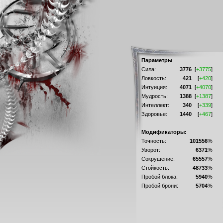
Параметры
Сила:
3776
[
+3775
]
Ловкость:
421
[
+420
]
Интуиция:
4071
[
+4070
]
Мудрость:
1388
[
+1387
]
Интеллект:
340
[
+339
]
Здоровье:
1440
[
+467
]
Модификаторы:
Точность:
101556
%
Уворот:
6371
%
Сокрушение:
65557
%
Стойкость:
48733
%
Пробой блока:
5940
%
Пробой брони:
5704
%