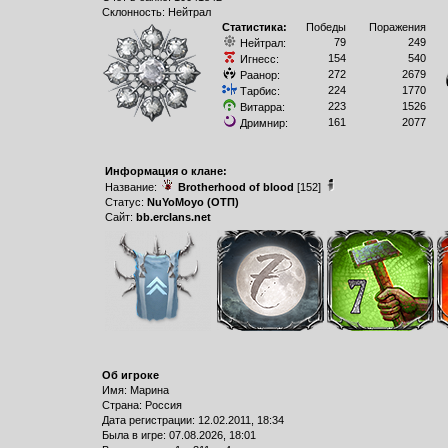
Склонность: Нейтрал
Статистика:
Победы
Поражения
79
249
Нейтрал:
154
540
Игнесс:
272
2679
Раанор:
224
1770
Тарбис:
223
1526
Витарра:
161
2077
Дримнир:
Информация о клане:
Название:
Brotherhood of blood
[152]
Статус:
NuYoMoyo (ОТП)
Сайт:
bb.erclans.net
Об игроке
Имя: Марина
Страна: Россия
Дата регистрации: 12.02.2011, 18:34
Былa в игре: 07.08.2026, 18:01