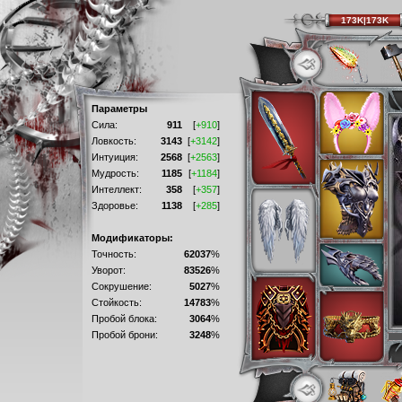
173K|173K
Параметры
Сила:
911
[
+910
]
Ловкость:
3143
[
+3142
]
Интуиция:
2568
[
+2563
]
Мудрость:
1185
[
+1184
]
Интеллект:
358
[
+357
]
Здоровье:
1138
[
+285
]
Модификаторы:
Точность:
62037
%
Уворот:
83526
%
Сокрушение:
5027
%
Стойкость:
14783
%
Пробой блока:
3064
%
Пробой брони:
3248
%