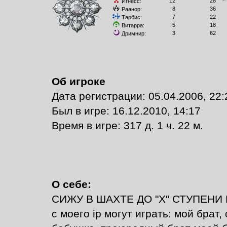
12
28
Игнесс:
8
36
Раанор:
7
22
Тарбис:
5
18
Витарра:
3
62
Дримнир:
Об игроке
Дата регистрации: 05.04.2006, 22:
Был в игре: 16.12.2010, 14:17
Время в игре: 317 д. 1 ч. 22 м.
О себе:
СИЖУ В ШАХТЕ ДО "Х" СТУПЕНИ Ш
с моего ip могут играть: мой брат,