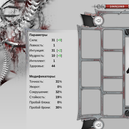
1069|1069
Параметры
Сила:
31
[
+9
]
Ловкость:
1
Интуиция:
31
[
+2
]
Мудрость:
10
[
+9
]
Интеллект:
1
Здоровье:
44
Модификаторы:
Точность:
31
%
Уворот:
0
%
Сокрушение:
32
%
Стойкость:
19
%
Пробой блока:
0
%
Пробой брони:
30
%