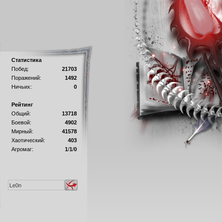
Статистика
Побед:
21703
Поражений:
1492
Ничьих:
0
Рейтинг
Общий:
13718
Боевой:
4902
Мирный:
41578
Хаотический:
403
Агромаг:
1
/
1
/
0