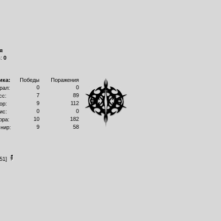
я
в:
0
ика:
Победы
Поражения
0
0
рал:
7
89
сс:
9
112
ор:
0
0
ис:
10
182
рра:
9
58
нир:
51]