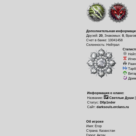
Дополнительная информаци
Друзей:
20
, Знакомых:
0
, Враго
Счет в банке: 10041458
Склонность: Нейтрал
Статист
Нейт
Игне
Раан
Тарб
Вита
Дрим
Информация о клане:
Название:
Светлые Души
[
Статус:
D0p1nder
Сайт:
darksouls.erclans.ru
Об игроке
Имя: Егор
Страна: Казахстан
Город: Актау