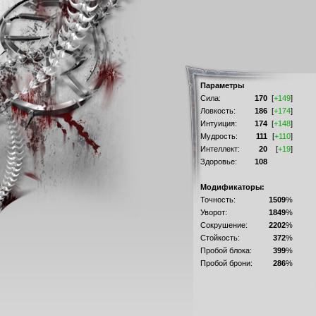
Параметры
Сила:
170
[
+149
]
Ловкость:
186
[
+174
]
Интуиция:
174
[
+148
]
Мудрость:
111
[
+110
]
Интеллект:
20
[
+19
]
Здоровье:
108
Модификаторы:
Точность:
1509
%
Уворот:
1849
%
Сокрушение:
2202
%
Стойкость:
372
%
Пробой блока:
399
%
Пробой брони:
286
%