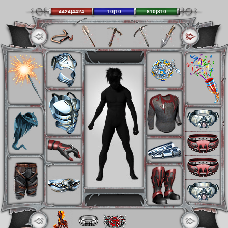
4424|4424
10|10
810|810