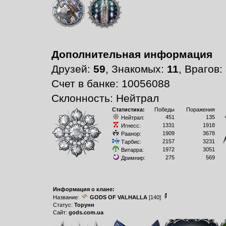
Дополнительная информация
Друзей:
59
, Знакомых:
11
, Врагов:
Счет в банке: 10056088
Склонность: Нейтрал
Статистика:
Победы
Поражения
451
135
Нейтрал:
1331
1918
Игнесс:
1909
3678
Раанор:
2157
3231
Тарбис:
1972
3051
Витарра:
275
569
Дримнир:
Информация о клане:
Название:
GODS OF VALHALLA
[140]
Статус:
Торунн
Сайт:
gods.com.ua