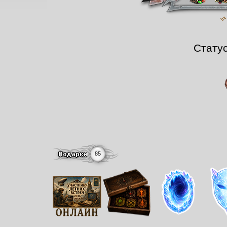
Стату
85