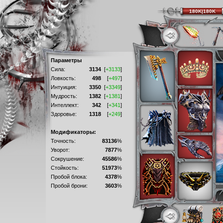
180K|180K
Параметры
Сила:
3134
[
+3133
]
Ловкость:
498
[
+497
]
Интуиция:
3350
[
+3349
]
Мудрость:
1382
[
+1381
]
Интеллект:
342
[
+341
]
Здоровье:
1318
[
+249
]
Модификаторы:
Точность:
83136
%
Уворот:
7877
%
Сокрушение:
45586
%
Стойкость:
51973
%
Пробой блока:
4378
%
Пробой брони:
3603
%