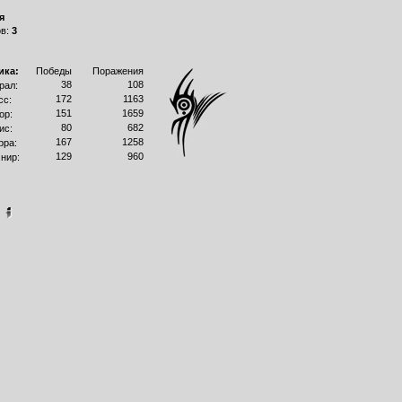
я
ов:
3
ика:
Победы
Поражения
38
108
рал:
172
1163
сс:
151
1659
ор:
80
682
ис:
167
1258
рра:
129
960
нир:
]