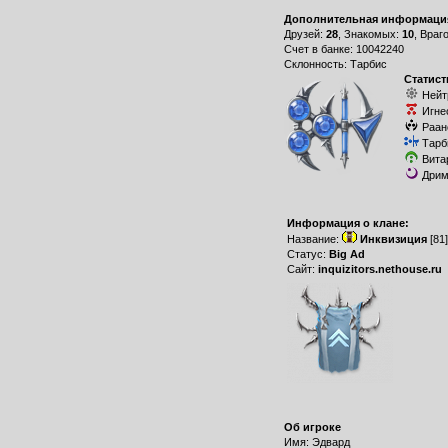
Дополнительная информаци
Друзей:
28
, Знакомых:
10
, Враг
Счет в банке: 10042240
Склонность: Тарбис
Статист
Нейт
Игне
Раан
Тарб
Вита
Дрим
Информация о клане:
Название:
Инквизиция
[81
Статус:
Big Ad
Сайт:
inquizitors.nethouse.ru
Об игроке
Имя: Эдвард