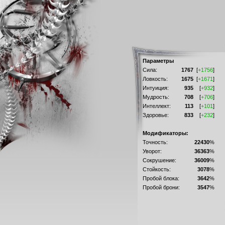
Параметры
Сила:
1767
[
+1756
]
Ловкость:
1675
[
+1671
]
Интуиция:
935
[
+932
]
Мудрость:
708
[
+706
]
Интеллект:
113
[
+101
]
Здоровье:
833
[
+232
]
Модификаторы:
Точность:
22430
%
Уворот:
36363
%
Сокрушение:
36009
%
Стойкость:
3078
%
Пробой блока:
3642
%
Пробой брони:
3547
%