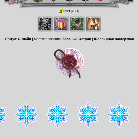
rrr3
[20/1]
Статус:
Онлайн
| Местоположение:
Зеленый Остров
|
Ювелирная мастерская