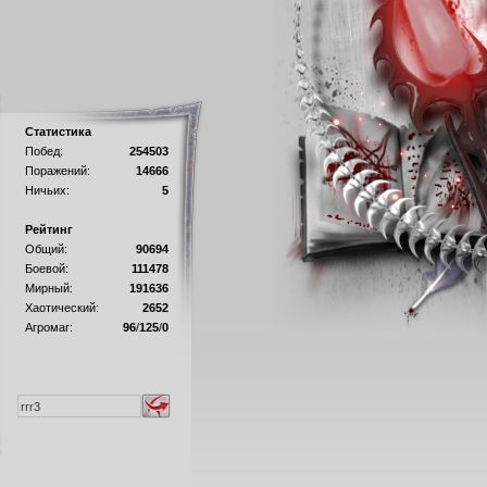
Статистика
Побед:
254503
Поражений:
14666
Ничьих:
5
Рейтинг
Общий:
90694
Боевой:
111478
Мирный:
191636
Хаотический:
2652
Агромаг:
96
/
125
/
0