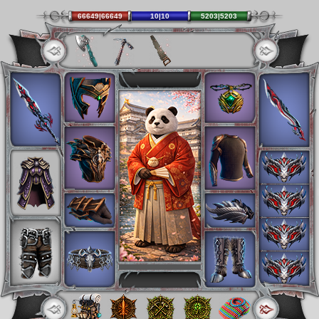
66649|66649
10|10
5203|5203