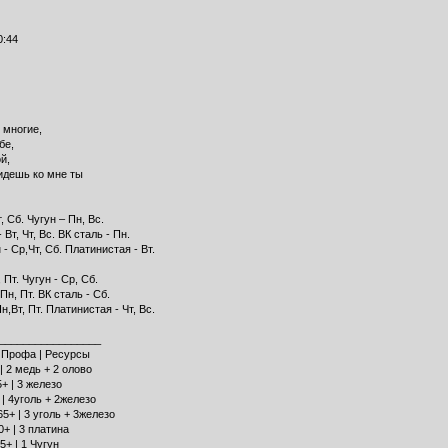
0:44
 многие,
бе,
й,
ридешь ко мне ты
, Сб. Чугун – Пн, Вс.
Вт, Чт, Вс. ВК сталь - Пн.
- Ср,Чт, Сб. Платинистая - Вт.
 Пт. Чугун - Ср, Сб.
Пн, Пт. ВК сталь - Сб.
,Вт, Пт. Платинистая - Чт, Вс.
__________________
|Профа | Ресурсы
 | 2 медь + 2 олово
5+ | 3 железо
+ | 4уголь + 2железо
65+ | 3 уголь + 3железо
0+ | 3 платина
5+ | 1 Чугун