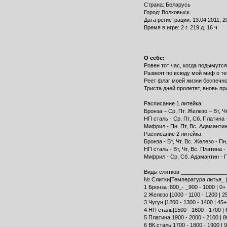
Страна: Беларусь
Город: Волковыск
Дата регистрации: 13.04.2011, 2
Время в игре: 2 г. 219 д. 16 ч.
О себе:
Ровен тот час, когда подымутся
Развеят по всюду мой миф о те
Реет флаг моей жизни беспечно
Триста дней пролетят, вновь п
Расписание 1 литейка:
Бронза – Ср, Пт. Железо – Вт, Чт
НП сталь - Ср, Пт, Сб. Платина - 
Мифрил - Пн, Пт, Вс. Адамантин 
Расписание 2 литейка:
Бронза - Вт, Чт, Вс. Железо - Пн,
НП сталь - Вт, Чт, Вс. Платина - 
Мифрил - Ср, Сб. Адамантин - Пн
Виды слитков ______________
№ Слитки|Температура литья_ 
1 Бронза |800_- _900 - 1000 | 0+
2 Железо |1000 - 1100 - 1200 | 2
3 Чугун |1200 - 1300 - 1400 | 45
4 НП сталь|1500 - 1600 - 1700 | 
5 Платина|1900 - 2000 - 2100 | 8
6 ВК.сталь|1700 - 1800 - 1900 | 9