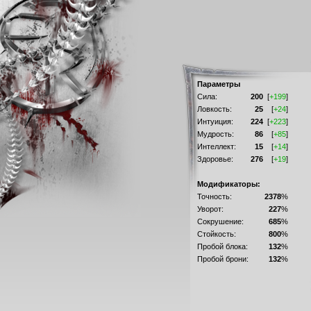
Параметры
Сила:
200
[
+199
]
Ловкость:
25
[
+24
]
Интуиция:
224
[
+223
]
Мудрость:
86
[
+85
]
Интеллект:
15
[
+14
]
Здоровье:
276
[
+19
]
Модификаторы:
Точность:
2378
%
Уворот:
227
%
Сокрушение:
685
%
Стойкость:
800
%
Пробой блока:
132
%
Пробой брони:
132
%