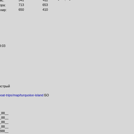
541
411
ис:
713
653
рра:
650
410
нир:
3:03
ыстрый
boat-trips/map/turquoise-island
БО
_88__
_88__
_88__
_88__
888__