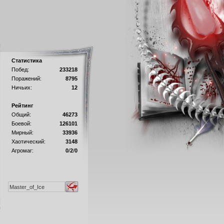
Статистика
Побед:
233218
Поражений:
8795
Ничьих:
12
Рейтинг
Общий:
46273
Боевой:
126101
Мирный:
33936
Хаотический:
3148
Агромаг:
0
/
2
/
0