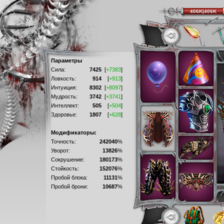
406K|406K
Параметры
Сила:
7425
[
+7383
]
Ловкость:
914
[
+913
]
Интуиция:
8302
[
+8097
]
Мудрость:
3742
[
+3741
]
Интеллект:
505
[
+504
]
Здоровье:
1807
[
+628
]
Модификаторы:
Точность:
242040
%
Уворот:
13826
%
Сокрушение:
180173
%
Стойкость:
152076
%
Пробой блока:
11131
%
Пробой брони:
10687
%