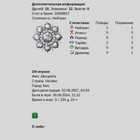
Дополнительная информация
Друзей:
15
, Знакомых:
12
, Врагов:
0
Счет в банке: 10008817
Склонность: Нейтрал
Статистика:
Победы
Поражения
1
1
Нейтрал:
0
0
Игнесс:
0
1
Раанор:
1
2
Тарбис:
0
0
Витарра:
3
1
Дримнир:
Об игроке
Имя: Alexandra
Страна: Ukraine
Город: Kiev
Дата регистрации: 02.06.2007, 03:34
Былa в игре: 30.09.2024, 21:10
Время в игре: 3 г. 234 д. 23 ч.
О себе: