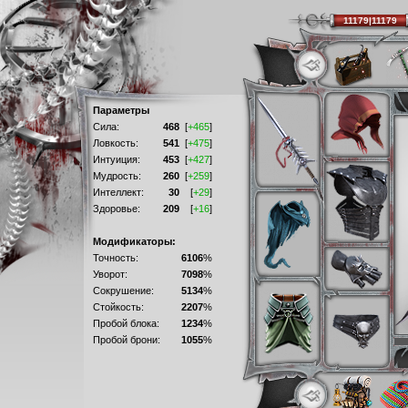
11179|11179
Параметры
Сила:
468
[
+465
]
Ловкость:
541
[
+475
]
Интуиция:
453
[
+427
]
Мудрость:
260
[
+259
]
Интеллект:
30
[
+29
]
Здоровье:
209
[
+16
]
Модификаторы:
Точность:
6106
%
Уворот:
7098
%
Сокрушение:
5134
%
Стойкость:
2207
%
Пробой блока:
1234
%
Пробой брони:
1055
%