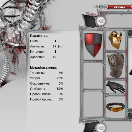
210|210
Параметры
Сила:
1
Ловкость:
17
[
+5
]
Интуиция:
1
Здоровье:
19
Модификаторы:
Точность:
5
%
Уворот:
76
%
Сокрушение:
0
%
Стойкость:
89
%
Пробой блока:
0
%
Пробой брони:
0
%