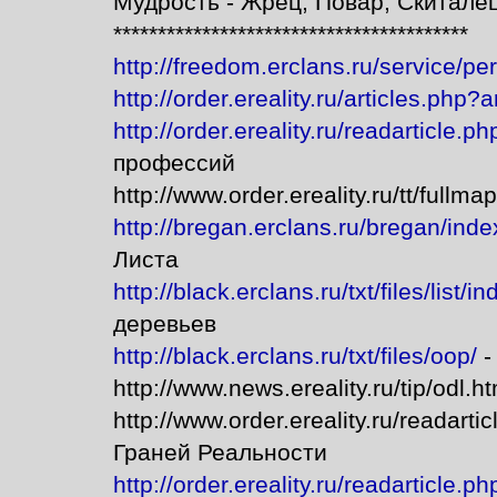
Мудрость - Жрец, Повар, Скиталец
****************************************
http://freedom.erclans.ru/service/p
http://order.ereality.ru/articles.php?
http://order.ereality.ru/readarticle.p
профессий
http://www.order.ereality.ru/tt/full
http://bregan.erclans.ru/bregan/ind
Листа
http://black.erclans.ru/txt/files/list
деревьев
http://black.erclans.ru/txt/files/oop/
-
http://www.news.ereality.ru/tip/odl
http://www.order.ereality.ru/readart
Граней Реальности
http://order.ereality.ru/readarticle.p