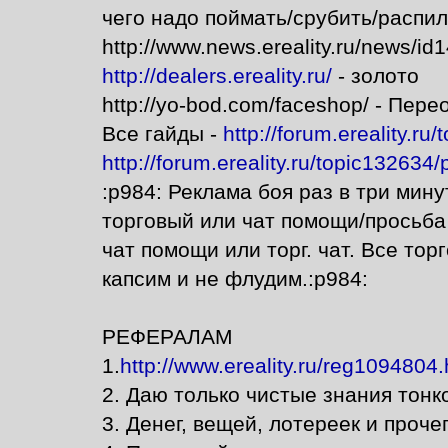
чего надо поймать/срубить/распи
http://www.news.ereality.ru/news/i
http://dealers.ereality.ru/
- золото
http://yo-bod.com/faceshop/ - Пер
Все гайды -
http://forum.ereality.r
http://forum.ereality.ru/topic132634
:p984: Реклама боя раз в три мину
торговый или чат помощи/просьба 
чат помощи или торг. чат. Все тор
капсим и не флудим.:p984:
РЕФЕРАЛАМ
1.
http://www.ereality.ru/reg1094804.
2. Даю только чистые знания тонко
3. Денег, вещей, лотереек и проч