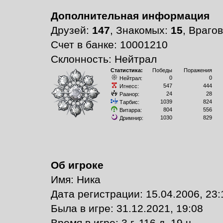
Дополнительная информация
Друзей:
147
, Знакомых:
15
, Враго
Счет в банке: 10001210
Склонность: Нейтрал
Статистика:
Победы
Поражения
0
0
Нейтрал:
547
444
Игнесс:
24
28
Раанор:
1039
824
Тарбис:
804
556
Витарра:
1030
829
Дримнир:
Об игроке
Имя: Ника
Дата регистрации: 15.04.2006, 23:
Былa в игре: 31.12.2021, 19:08