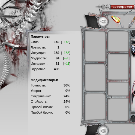
13790|13790
Параметры
Сила:
149
[
+148
]
Ловкость:
1
Интуиция:
189
[
+188
]
Мудрость:
94
[
+93
]
Интеллект:
31
[
+11
]
Здоровье:
408
Модификаторы:
Точность:
30
%
Уворот:
0
%
Сокрушение:
24
%
Стойкость:
24
%
Пробой блока:
0
%
Пробой брони:
0
%