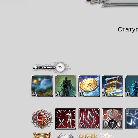
Стату
35