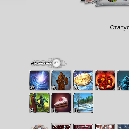
Стату
57