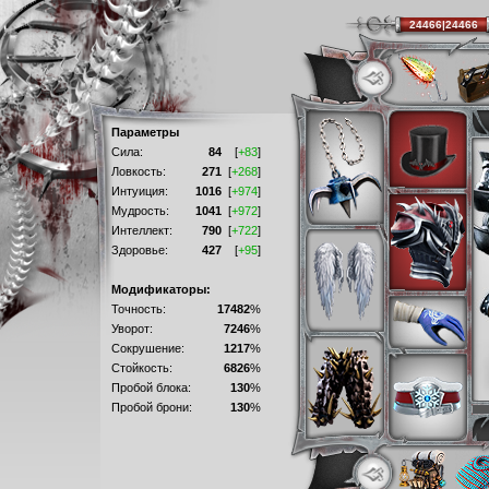
24466|24466
Параметры
Сила:
84
[
+83
]
Ловкость:
271
[
+268
]
Интуиция:
1016
[
+974
]
Мудрость:
1041
[
+972
]
Интеллект:
790
[
+722
]
Здоровье:
427
[
+95
]
Модификаторы:
Точность:
17482
%
Уворот:
7246
%
Сокрушение:
1217
%
Стойкость:
6826
%
Пробой блока:
130
%
Пробой брони:
130
%