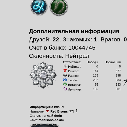
Дополнительная информация
Друзей:
22
, Знакомых:
1
, Врагов:
0
Счет в банке: 10044745
Склонность: Нейтрал
Статистика:
Победы
Поражения
0
0
Нейтрал:
144
377
Игнесс:
153
298
Раанор:
252
584
Тарбис:
75
133
Витарра:
166
301
Дримнир:
Информация о клане:
Название:
Red Bisons
[77]
Статус:
наглый бобр
Сайт:
redbisons.do.am