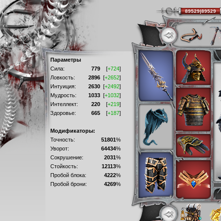
89529|89529
Параметры
Сила:
779
[
+724
]
Ловкость:
2896
[
+2652
]
Интуиция:
2630
[
+2492
]
Мудрость:
1033
[
+1032
]
Интеллект:
220
[
+219
]
Здоровье:
665
[
+187
]
Модификаторы:
Точность:
51801
%
Уворот:
64434
%
Сокрушение:
2031
%
Стойкость:
12113
%
Пробой блока:
4222
%
Пробой брони:
4269
%