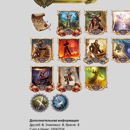
Дополнительная информация
Друзей:
9
, Знакомых:
0
, Врагов:
3
Счет в банке: 10047534