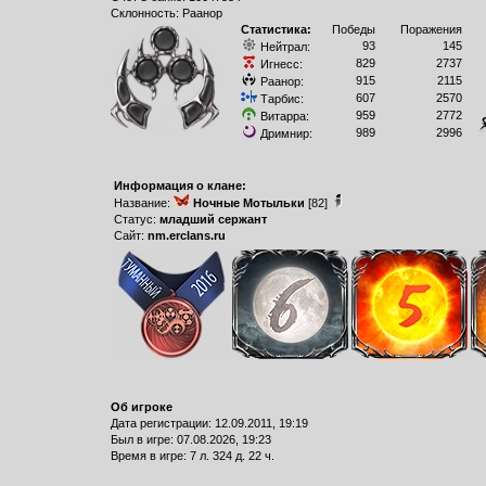
Склонность: Раанор
Статистика:
Победы
Поражения
93
145
Нейтрал:
829
2737
Игнесс:
915
2115
Раанор:
607
2570
Тарбис:
959
2772
Витарра:
989
2996
Дримнир:
Информация о клане:
Название:
Ночные Мотыльки
[82]
Статус:
младший сержант
Сайт:
nm.erclans.ru
Об игроке
Дата регистрации: 12.09.2011, 19:19
Был в игре: 07.08.2026, 19:23
Время в игре: 7 л. 324 д. 22 ч.