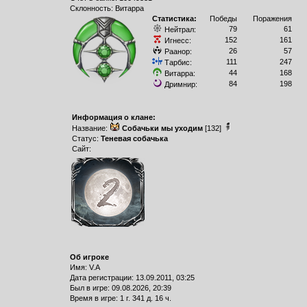
Склонность: Витарра
Статистика:
Победы
Поражения
79
61
Нейтрал:
152
161
Игнесс:
26
57
Раанор:
111
247
Тарбис:
44
168
Витарра:
84
198
Дримнир:
Информация о клане:
Название:
Собачьки мы уходим
[132]
Статус:
Теневая собачька
Сайт:
Об игроке
Имя: V.A
Дата регистрации: 13.09.2011, 03:25
Был в игре: 09.08.2026, 20:39
Время в игре: 1 г. 341 д. 16 ч.