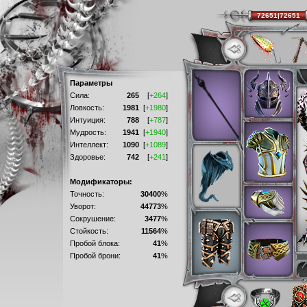
72651|72651
Параметры
Сила:
265
[
+264
]
Ловкость:
1981
[
+1980
]
Интуиция:
788
[
+787
]
Мудрость:
1941
[
+1940
]
Интеллект:
1090
[
+1089
]
Здоровье:
742
[
+241
]
Модификаторы:
Точность:
30400
%
Уворот:
44773
%
Сокрушение:
3477
%
Стойкость:
11564
%
Пробой блока:
41
%
Пробой брони:
41
%