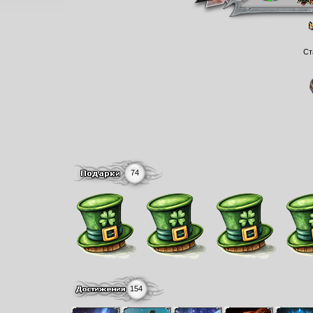
Ст
74
154