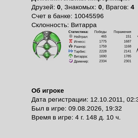
Друзей:
0
, Знакомых:
0
, Врагов:
4
Счет в банке: 10045596
Склонность: Витарра
Статистика:
Победы
Поражения
465
151
Нейтрал:
1775
1687
Игнесс:
1759
1168
Раанор:
2228
2141
Тарбис:
1690
1785
Витарра:
2334
2301
Дримнир:
Об игроке
Дата регистрации: 12.10.2011, 02:
Был в игре: 09.08.2026, 19:32
Время в игре: 4 г. 148 д. 10 ч.