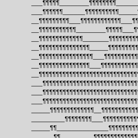
___¶¶¶¶¶________¶¶¶¶¶¶¶¶______
___¶¶¶¶¶¶______¶¶¶¶¶¶¶¶¶¶_____
__¶¶¶¶¶¶¶¶¶___¶¶¶¶¶¶¶¶¶¶¶¶___¶
__¶¶¶¶¶¶¶¶¶¶¶________¶¶¶¶¶___¶
__¶¶¶¶¶¶¶¶¶¶¶¶¶_______¶¶¶¶¶¶¶¶
__¶¶¶¶¶¶¶¶¶¶¶¶¶¶¶_____¶¶¶¶¶¶¶¶
__¶¶¶¶¶¶¶¶¶¶¶¶¶¶¶¶___¶¶¶¶¶¶¶¶¶
__¶¶¶¶¶¶¶¶¶¶¶¶¶¶¶___¶¶¶¶¶¶¶¶¶¶
__¶¶¶¶¶¶¶¶¶¶¶¶¶¶¶¶¶¶¶¶¶¶¶¶¶¶¶¶¶
___¶¶¶¶¶¶¶¶¶¶¶¶¶¶¶¶¶¶¶¶¶¶¶¶¶¶¶¶
___¶¶¶¶¶¶¶¶¶¶¶¶¶¶¶¶¶¶¶¶¶¶¶¶¶¶¶¶
___¶¶¶¶¶¶¶¶¶¶¶¶¶¶¶¶¶¶¶¶¶¶¶¶¶¶¶¶
_____¶¶¶¶¶¶¶¶¶¶¶¶¶__¶¶¶¶¶¶¶¶¶¶
_________¶¶¶¶¶¶¶¶___¶¶¶¶¶¶¶¶¶¶
_____¶¶______________¶¶¶¶¶¶¶¶
______¶¶_________¶¶¶¶¶¶¶¶¶¶¶¶