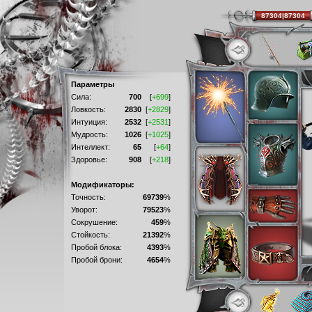
87304|87304
Параметры
Сила:
700
[
+699
]
Ловкость:
2830
[
+2829
]
Интуиция:
2532
[
+2531
]
Мудрость:
1026
[
+1025
]
Интеллект:
65
[
+64
]
Здоровье:
908
[
+218
]
Модификаторы:
Точность:
69739
%
Уворот:
79523
%
Сокрушение:
459
%
Стойкость:
21392
%
Пробой блока:
4393
%
Пробой брони:
4654
%