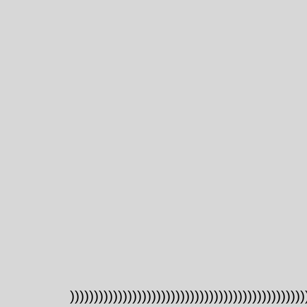
)))))))))))))))))))))))))))))))))))))))))))))))))