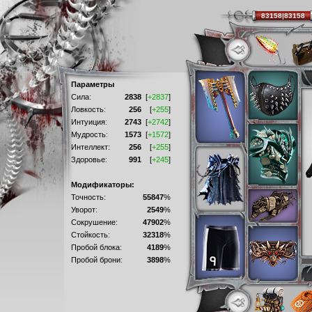
83158|83158
Параметры
Сила:
2838
[
+2837
]
Ловкость:
256
[
+255
]
Интуиция:
2743
[
+2742
]
Мудрость:
1573
[
+1572
]
Интеллект:
256
[
+255
]
Здоровье:
991
[
+245
]
Модификаторы:
Точность:
55847
%
Уворот:
2549
%
Сокрушение:
47902
%
Стойкость:
32318
%
Пробой блока:
4189
%
Пробой брони:
3898
%