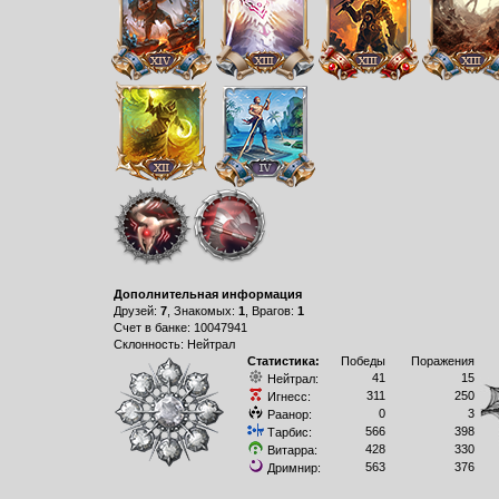
Дополнительная информация
Друзей:
7
, Знакомых:
1
, Врагов:
1
Счет в банке: 10047941
Склонность: Нейтрал
Статистика:
Победы
Поражения
41
15
Нейтрал:
311
250
Игнесс:
0
3
Раанор:
566
398
Тарбис:
428
330
Витарра:
563
376
Дримнир: