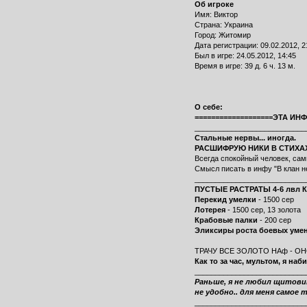
Об игроке
Имя: Виктор
Страна: Украина
Город: Житомир
Дата регистрации: 09.02.2012, 2
Был в игре: 24.05.2012, 14:45
Время в игре: 39 д. 6 ч. 13 м.
О себе:
===================ЭТА ИН
___________________________
Стальные нервы... иногда.
РАСШИФРУЮ НИКИ В СТИХА
Всегда спокойный человек, сам
Смысл писать в инфу "В клан не
___________________________
ПУСТЫЕ РАСТРАТЫ 4-6 лвл
Перекид умелки
- 1500 сер
Лотерея
- 1500 сер, 13 золота
Крабовые палки
- 200 сер
Эликсиры роста боевых уме
ТРАЧУ ВСЕ ЗОЛОТО НАф - ОНО
Как то за час, мультом, я на
___________________________
Раньше, я не любил щитовико
не удобно.. для меня самое 
___________________________