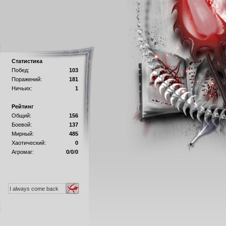
Статистика
Побед:
103
Поражений:
181
Ничьих:
1
Рейтинг
Общий:
156
Боевой:
137
Мирный:
485
Хаотический:
0
Агромаг:
0
/
0
/
0