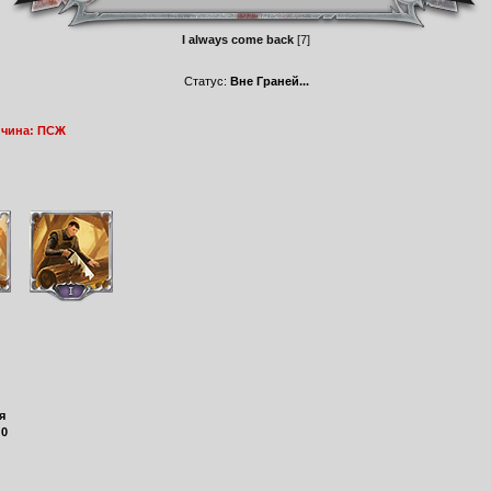
I always come back
[7]
Статус:
Вне Граней...
ичина: ПСЖ
я
:
0