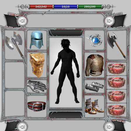
342|342
10|10
280|280