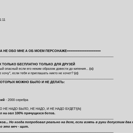
1:11
ФА НЕ ОБО МНЕ А ОБ МОЕМ ПЕРСОНАЖЕ===================
________________________________________________________________
Х ТОЛЬКО БЕСПЛАТНО ТОЛЬКО ДЛЯ ДРУЗЕЙ
ый опасный если его неким образом довести до кипения...
(с)
 хочу", если тебя и приглашать никто не хочет?
(с)
________________________________________________________________
 КОТОРЫХ МОЖНО БЫЛО И НЕ ДЕЛАТЬ:
ний
- 2000 серебра
 НЕ НАДО БЫЛО, НЕ НАДО, И НЕ НАДО БУДЕТ![/b]
бил на овл 100% прячущихся ботов.
________________________________________________________________
в... Но когда попробовал реально на деле, если взять в руки допустим два 
то это меч - щит.
________________________________________________________________