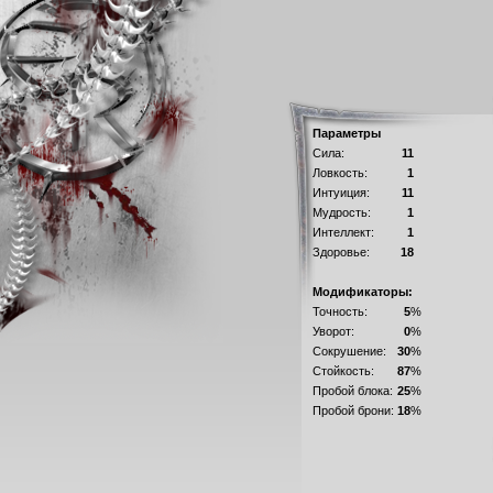
Параметры
Сила:
11
Ловкость:
1
Интуиция:
11
Мудрость:
1
Интеллект:
1
Здоровье:
18
Модификаторы:
Точность:
5
%
Уворот:
0
%
Сокрушение:
30
%
Стойкость:
87
%
Пробой блока:
25
%
Пробой брони:
18
%