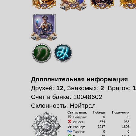
Дополнительная информация
Друзей:
12
, Знакомых:
2
, Врагов:
1
Счет в банке: 10048602
Склонность: Нейтрал
Статистика:
Победы
Поражения
0
0
Нейтрал:
574
963
Игнесс:
1217
1806
Раанор:
0
0
Тарбис: