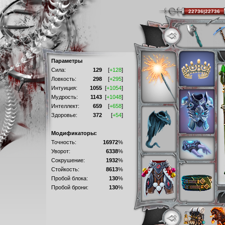
22736|22736
Параметры
Сила:
129
[
+128
]
Ловкость:
298
[
+295
]
Интуиция:
1055
[
+1054
]
Мудрость:
1143
[
+1048
]
Интеллект:
659
[
+658
]
Здоровье:
372
[
+54
]
Модификаторы:
Точность:
16972
%
Уворот:
6338
%
Сокрушение:
1932
%
Стойкость:
8613
%
Пробой блока:
130
%
Пробой брони:
130
%