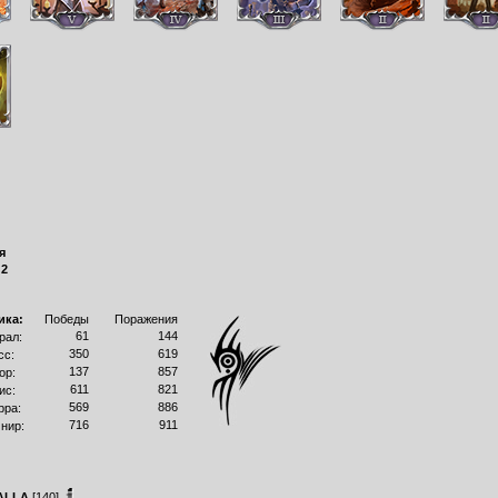
я
:
2
ика:
Победы
Поражения
61
144
рал:
350
619
сс:
137
857
ор:
611
821
ис:
569
886
рра:
716
911
нир:
ALLA
[140]