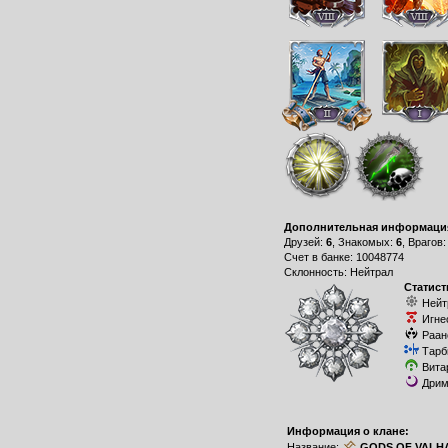
Дополнительная информаци
Друзей:
6
, Знакомых:
6
, Врагов
Счет в банке: 10048774
Склонность: Нейтрал
Статист
Нейт
Игне
Раан
Тарб
Вита
Дрим
Информация о клане:
Название:
GODS OF VALH