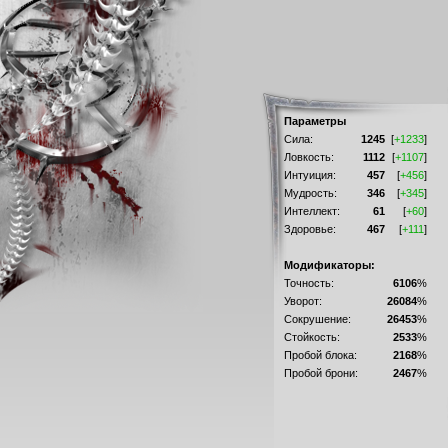
Параметры
Сила:
1245
[
+1233
]
Ловкость:
1112
[
+1107
]
Интуиция:
457
[
+456
]
Мудрость:
346
[
+345
]
Интеллект:
61
[
+60
]
Здоровье:
467
[
+111
]
Модификаторы:
Точность:
6106
%
Уворот:
26084
%
Сокрушение:
26453
%
Стойкость:
2533
%
Пробой блока:
2168
%
Пробой брони:
2467
%