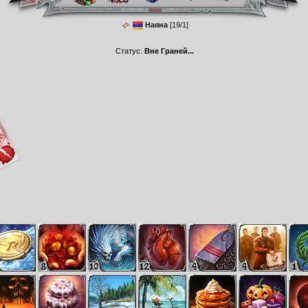
Наяна
[19/1]
Статус:
Вне Граней...