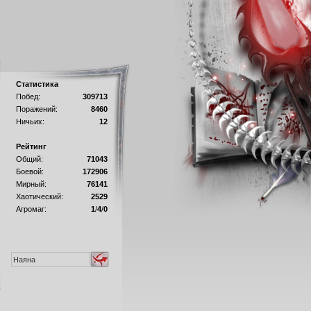
Статистика
Побед:
309713
Поражений:
8460
Ничьих:
12
Рейтинг
Общий:
71043
Боевой:
172906
Мирный:
76141
Хаотический:
2529
Агромаг:
1
/
4
/
0