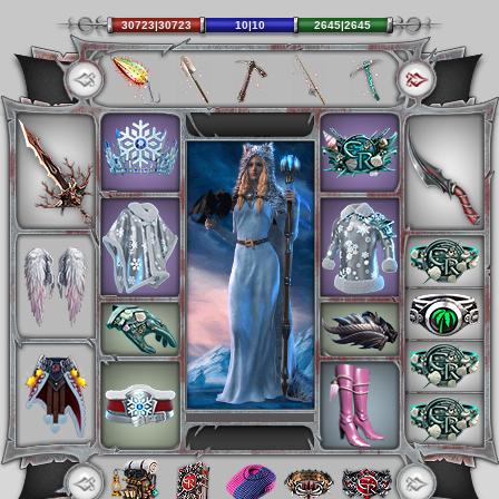
30723|30723
10|10
2645|2645