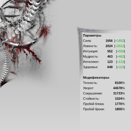
Параметры
Сила:
1656
[
+1652
]
Ловкость:
2024
[
+2012
]
Интуиция:
552
[
+550
]
Мудрость:
463
[
+462
]
Интеллект:
123
[
+122
]
Здоровье:
648
[
+115
]
Модификаторы:
Точность:
8100
%
Уворот:
44578
%
Сокрушение:
31733
%
Стойкость:
1024
%
Пробой блока:
1770
%
Пробой брони:
1805
%