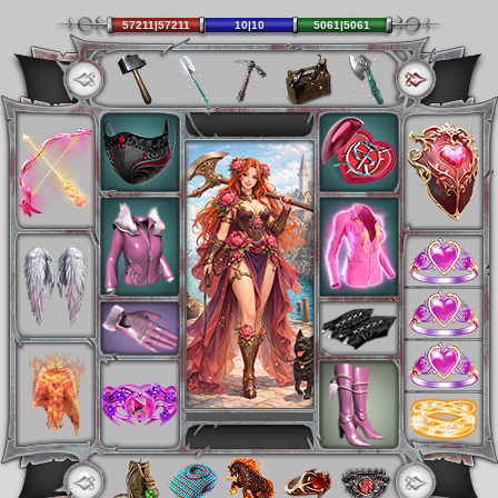
57211|57211
10|10
5061|5061