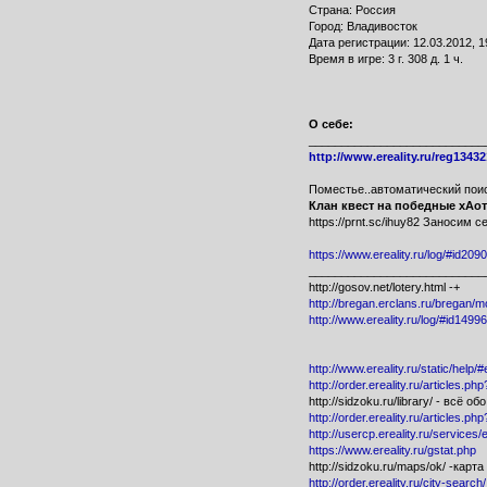
Страна: Россия
Город: Владивосток
Дата регистрации: 12.03.2012, 1
Время в игре: 3 г. 308 д. 1 ч.
О себе:
___________________________
http://www.ereality.ru/reg1343
Поместье..автоматический поис
Клан квест на победные хАот
https://prnt.sc/ihuy82 Заносим 
https://www.ereality.ru/log/#id20
___________________________
http://gosov.net/lotery.html -+
http://bregan.erclans.ru/bregan/
http://www.ereality.ru/log/#id1499
http://www.ereality.ru/static/help/
http://order.ereality.ru/articles.ph
http://sidzoku.ru/library/ - всё об
http://order.ereality.ru/articles.ph
http://usercp.ereality.ru/services
https://www.ereality.ru/gstat.php
http://sidzoku.ru/maps/ok/ -карт
http://order.ereality.ru/city-search/