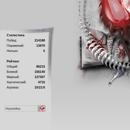
Статистика
Побед:
214188
Поражений:
13970
Ничьих:
5
Рейтинг
Общий:
86215
Боевой:
156140
Мирный:
127307
Хаотический:
4715
Агромаг:
10
/
21
/
0