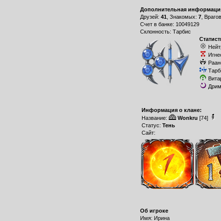
Дополнительная информаци
Друзей:
41
, Знакомых:
7
, Враго
Счет в банке: 10049129
Склонность: Тарбис
Статист
Нейт
Игне
Раан
Тарб
Вита
Дрим
Информация о клане:
Название:
Wonkru
[74]
Статус:
Тень
Сайт:
Об игроке
Имя: Ирина