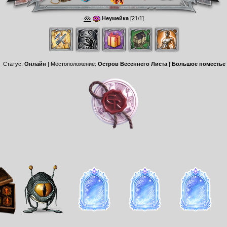
Неумейка
[21/1]
Статус:
Онлайн
| Местоположение:
Остров Весеннего Листа
|
Большое поместье