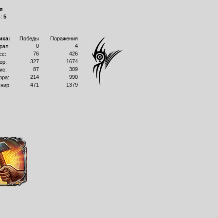
я
в:
5
ика:
Победы
Поражения
0
4
рал:
76
426
сс:
327
1674
ор:
87
309
ис:
214
990
рра:
471
1379
нир: