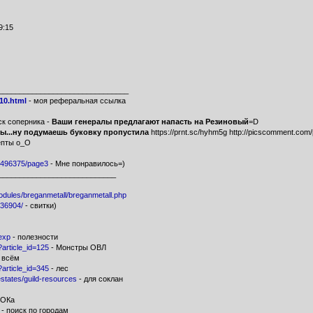
9:15
_______________________________
210.html
- моя реферальная ссылка
к соперника -
Ваши генералы предлагают напасть на Резиновый
=D
ы...ну подумаешь буковку пропустила
https://prnt.sc/hyhm5g http://picscomment.com
септы о_О
90496375/page3
- Мне понравилось=)
____________________________
modules/breganmetall/breganmetall.php
636904/
- свитки)
#exp
- полезности
p?article_id=125
- Монстры ОВЛ
о всём
p?article_id=345
- лес
/estates/guild-resources
- для соклан
а ОКа
- поиск по городам