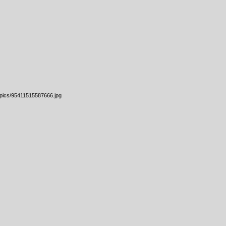
/pics/95411515587666.jpg