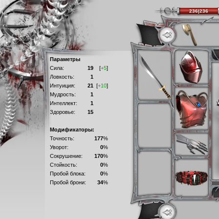
236|236
Параметры
Сила:
19
[
+5
]
Ловкость:
1
Интуиция:
21
[
+10
]
Мудрость:
1
Интеллект:
1
Здоровье:
15
Модификаторы:
Точность:
177
%
Уворот:
0
%
Сокрушение:
170
%
Стойкость:
0
%
Пробой блока:
0
%
Пробой брони:
34
%