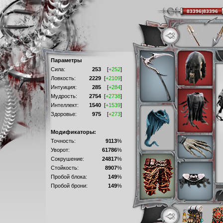
83396|83396
Параметры
Сила:
253
[
+252
]
Ловкость:
2229
[
+2109
]
Интуиция:
285
[
+284
]
Мудрость:
2754
[
+2738
]
Интеллект:
1540
[
+1539
]
Здоровье:
975
[
+273
]
Модификаторы:
Точность:
9113
%
Уворот:
61786
%
Сокрушение:
24817
%
Стойкость:
8907
%
Пробой блока:
149
%
Пробой брони:
149
%