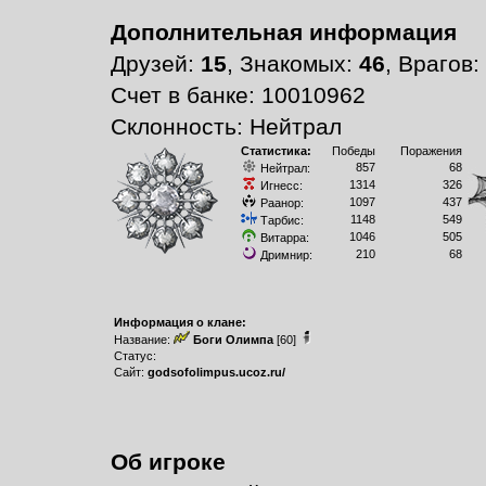
Дополнительная информация
Друзей:
15
, Знакомых:
46
, Врагов:
Счет в банке: 10010962
Склонность: Нейтрал
Статистика:
Победы
Поражения
857
68
Нейтрал:
1314
326
Игнесс:
1097
437
Раанор:
1148
549
Тарбис:
1046
505
Витарра:
210
68
Дримнир:
Информация о клане:
Название:
Боги Олимпа
[60]
Статус:
Сайт:
godsofolimpus.ucoz.ru/
Об игроке