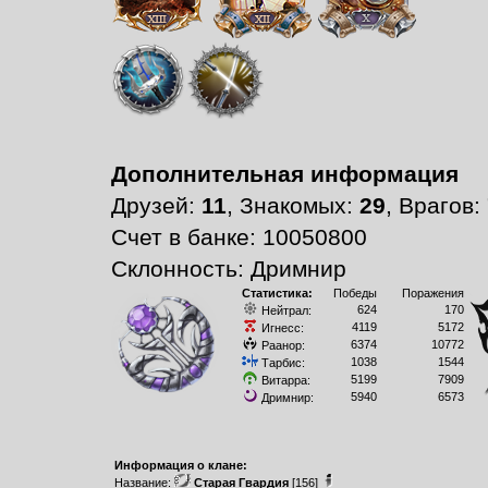
Дополнительная информация
Друзей:
11
, Знакомых:
29
, Врагов:
Счет в банке: 10050800
Склонность: Дримнир
Статистика:
Победы
Поражения
624
170
Нейтрал:
4119
5172
Игнесс:
6374
10772
Раанор:
1038
1544
Тарбис:
5199
7909
Витарра:
5940
6573
Дримнир:
Информация о клане:
Название:
Старая Гвардия
[156]