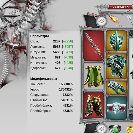
294K|294K
Параметры
Сила:
2257
[
+2256
]
Ловкость:
5958
[
+5957
]
Интуиция:
5488
[
+5473
]
Мудрость:
891
[
+890
]
Интеллект:
426
[
+425
]
Здоровье:
1677
[
+540
]
Модификаторы:
Точность:
166800
%
Уворот:
178432
%
Сокрушение:
7332
%
Стойкость:
51831
%
Пробой блока:
4711
%
Пробой брони:
4836
%