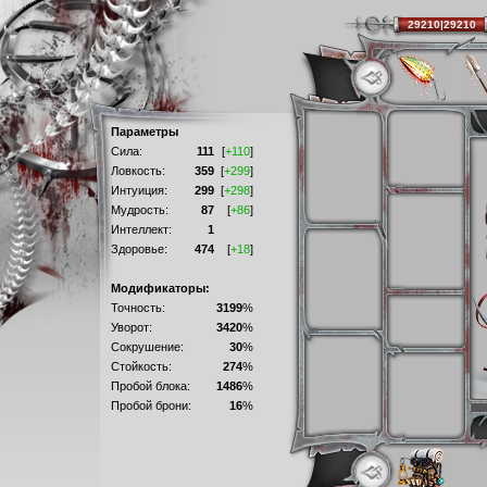
29210|29210
Параметры
Сила:
111
[
+110
]
Ловкость:
359
[
+299
]
Интуиция:
299
[
+298
]
Мудрость:
87
[
+86
]
Интеллект:
1
Здоровье:
474
[
+18
]
Модификаторы:
Точность:
3199
%
Уворот:
3420
%
Сокрушение:
30
%
Стойкость:
274
%
Пробой блока:
1486
%
Пробой брони:
16
%