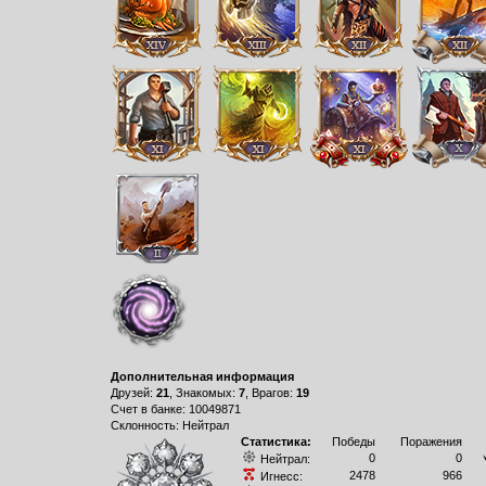
Дополнительная информация
Друзей:
21
, Знакомых:
7
, Врагов:
19
Счет в банке: 10049871
Склонность: Нейтрал
Статистика:
Победы
Поражения
0
0
Нейтрал:
2478
966
Игнесс: