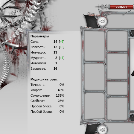
208|208
Параметры
Сила:
14
[
+7
]
Ловкость:
12
[
+3
]
Интуиция:
13
Мудрость:
2
[
+1
]
Интеллект:
1
Здоровье:
16
Модификаторы:
Точность:
0
%
Уворот:
45
%
Сокрушение:
133
%
Стойкость:
28
%
Пробой блока:
0
%
Пробой брони:
0
%