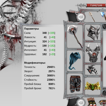
7100|7100
Параметры
Сила:
348
[
+335
]
Ловкость:
41
[
+40
]
Интуиция:
324
[
+320
]
Мудрость:
190
[
+182
]
Интеллект:
41
[
+40
]
Здоровье:
182
[
+20
]
Модификаторы:
Точность:
2940
%
Уворот:
297
%
Сокрушение:
3065
%
Стойкость:
2396
%
Пробой блока:
808
%
Пробой брони:
761
%