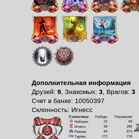
Дополнительная информация
Друзей:
9
, Знакомых:
3
, Врагов:
3
Счет в банке: 10050397
Склонность: Игнесс
Статистика:
Победы
Поражения
22
69
Нейтрал:
58
286
Игнесс:
64
973
Раанор:
172
718
Тарбис: