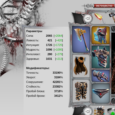
86700|86700
Параметры
Сила:
2065
[
+2064
]
Ловкость:
421
[
+420
]
Интуиция:
1726
[
+1725
]
Мудрость:
1096
[
+1095
]
Интеллект:
280
[
+279
]
Здоровье:
1031
[
+213
]
Модификаторы:
Точность:
33190
%
Уворот:
3184
%
Сокрушение:
42281
%
Стойкость:
23382
%
Пробой блока:
3718
%
Пробой брони:
3412
%