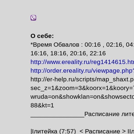
О себе:
*Время Обвалов : 00:16 , 02:16, 04:
16:16, 18:16, 20:16, 22:16
http://www.ereality.ru/reg1414615.ht
http://order.ereality.ru/viewpage.p
http://er-help.ru/scripts/map_shaxt.
sec_z=1&zoom=3&koorx=1&koory=
wruda=on&showklan=on&showsecto
88&kt=1
_______________Расписание лит
|Iлитейка (7:57)_< Расписание > IIл