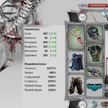
12224|12224
Параметры
Сила:
402
[
+401
]
Ловкость:
50
[
+49
]
Интуиция:
454
[
+453
]
Мудрость:
322
[
+321
]
Интеллект:
50
[
+49
]
Здоровье:
220
[
+32
]
Модификаторы:
Точность:
11271
%
Уворот:
945
%
Сокрушение:
7562
%
Стойкость:
4375
%
Пробой блока:
1230
%
Пробой брони:
1132
%