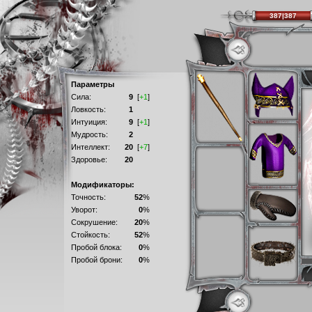
387|387
Параметры
Сила:
9
[
+1
]
Ловкость:
1
Интуиция:
9
[
+1
]
Мудрость:
2
Интеллект:
20
[
+7
]
Здоровье:
20
Модификаторы:
Точность:
52
%
Уворот:
0
%
Сокрушение:
20
%
Стойкость:
52
%
Пробой блока:
0
%
Пробой брони:
0
%