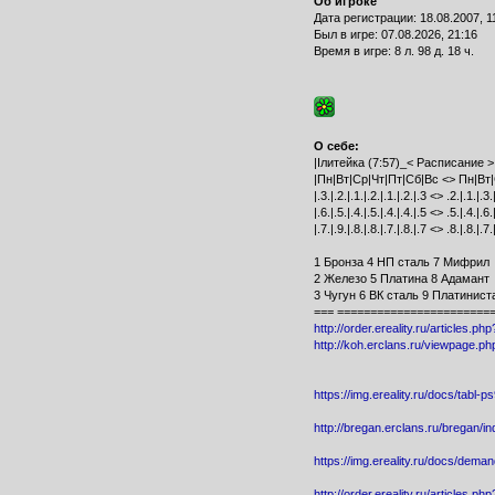
Об игроке
Дата регистрации: 18.08.2007, 1
Был в игре: 07.08.2026, 21:16
Время в игре: 8 л. 98 д. 18 ч.
О себе:
|Iлитейка (7:57)_< Расписание > 
|Пн|Вт|Ср|Чт|Пт|Сб|Вс <> Пн|Вт|
|.3.|.2.|.1.|.2.|.1.|.2.|.3 <> .2.|.1.|.3.
|.6.|.5.|.4.|.5.|.4.|.4.|.5 <> .5.|.4.|.6.
|.7.|.9.|.8.|.8.|.7.|.8.|.7 <> .8.|.8.|.7.
1 Бронза 4 НП сталь 7 Мифрил
2 Железо 5 Платина 8 Адамант
3 Чугун 6 ВК сталь 9 Платинист
=== =======================
http://order.ereality.ru/articles.ph
http://koh.erclans.ru/viewpage.p
https://img.ereality.ru/docs/tabl-
http://bregan.erclans.ru/bregan/i
https://img.ereality.ru/docs/dema
http://order.ereality.ru/articles.ph