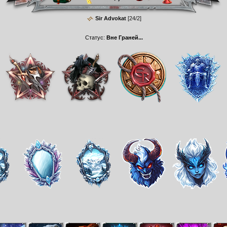
Sir Advokat
[24/2]
Статус:
Вне Граней...