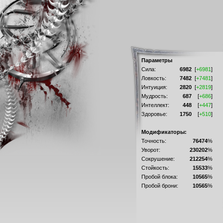
Параметры
Сила:
6982
[
+6981
]
Ловкость:
7482
[
+7481
]
Интуиция:
2820
[
+2819
]
Мудрость:
687
[
+686
]
Интеллект:
448
[
+447
]
Здоровье:
1750
[
+510
]
Модификаторы:
Точность:
76474
%
Уворот:
230202
%
Сокрушение:
212254
%
Стойкость:
15533
%
Пробой блока:
10565
%
Пробой брони:
10565
%