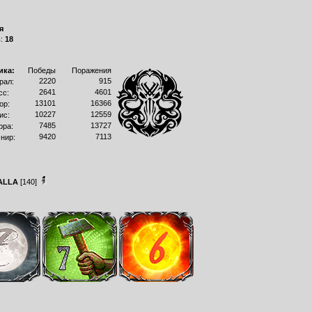
я
в:
18
ика:
Победы
Поражения
2220
915
рал:
2641
4601
сс:
13101
16366
ор:
10227
12559
ис:
7485
13727
рра:
9420
7113
нир:
ALLA
[140]