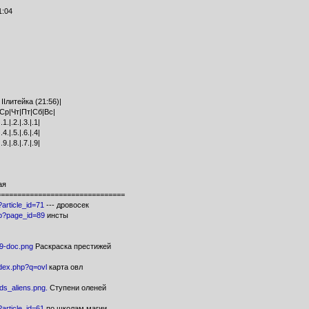
1:04
IIлитейка (21:56)|
Ср|Чт|Пт|Сб|Вс|
|.1.|.2.|.3.|.1|
|.4.|.5.|.6.|.4|
|.9.|.8.|.7.|.9|
ая
===============================
p?article_id=71
--- дровосек
hp?page_id=89
инсты
ps9-doc.png
Раскраска престижей
ndex.php?q=ovl
карта овл
nds_aliens.png.
Ступени оленей
p?article_id=61
по школам магии