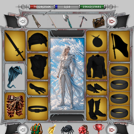
70328|254K
1|10
15642|15681