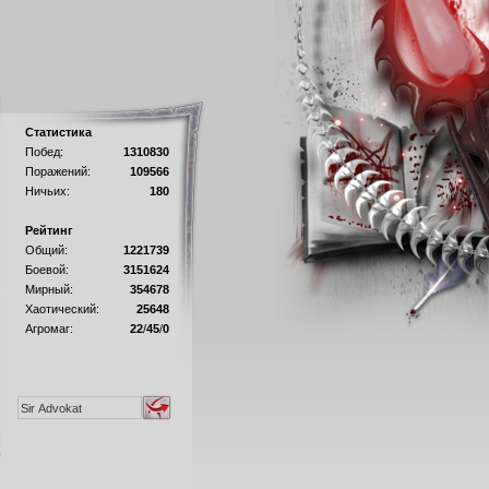
Статистика
Побед:
1310830
Поражений:
109566
Ничьих:
180
Рейтинг
Общий:
1221739
Боевой:
3151624
Мирный:
354678
Хаотический:
25648
Агромаг:
22
/
45
/
0