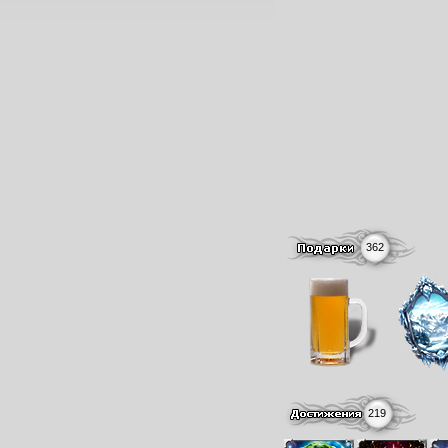
362
219