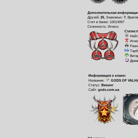
Дополнительная информаци
Друзей:
25
, Знакомых:
7
, Враго
Счет в банке: 10014997
Склонность: Игнесс
Статист
Нейт
Игне
Раан
Тарб
Вита
Дрим
Информация о клане:
Название:
GODS OF VALH
Статус:
Викинг
Сайт:
gods.com.ua