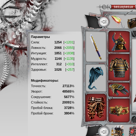
58518|58518
Параметры
Сила:
1254
[
+1201
]
Ловкость:
2066
[
+2055
]
Интуиция:
1851
[
+1838
]
Мудрость:
1144
[
+1135
]
Интеллект:
312
[
+310
]
Здоровье:
1026
[
+257
]
Модификаторы:
Точность:
27113
%
Уворот:
48565
%
Сокрушение:
5677
%
Стойкость:
20091
%
Пробой блока:
3728
%
Пробой брони:
3804
%