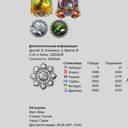
Дополнительная информация
Друзей:
3
, Знакомых:
1
, Врагов:
9
Счет в банке: 10022648
Склонность: Нейтрал
Статистика:
Победы
Поражения
2
14
Нейтрал:
3496
3434
Игнесс:
1348
1779
Раанор:
5032
4165
Тарбис:
4093
3627
Витарра:
5693
4733
Дримнир:
Об игроке
Имя: Иван
Страна: Россия
Город: Саров
Дата регистрации: 26.08.2007, 10:42