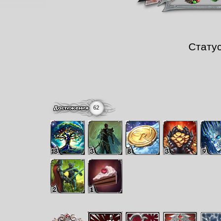
Стату
62