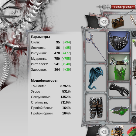
17537|17537
Параметры
Сила:
95
[
+94
]
Ловкость:
86
[
+85
]
Интуиция:
478
[
+477
]
Мудрость:
759
[
+755
]
Интеллект:
541
[
+540
]
Здоровье:
364
[
+39
]
Модификаторы:
Точность:
8792
%
Уворот:
531
%
Сокрушение:
1352
%
Стойкость:
7116
%
Пробой блока:
164
%
Пробой брони:
164
%