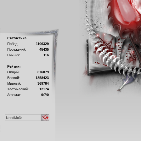
Статистика
Побед:
1106329
Поражений:
45435
Ничьих:
116
Рейтинг
Общий:
676079
Боевой:
1858423
Мирный:
369784
Хаотический:
12174
Агромаг:
9
/
7
/
0