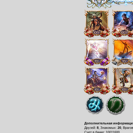
Дополнительная информаци
Друзей:
8
, Знакомых:
20
, Враго
Счет в банке: 10011600