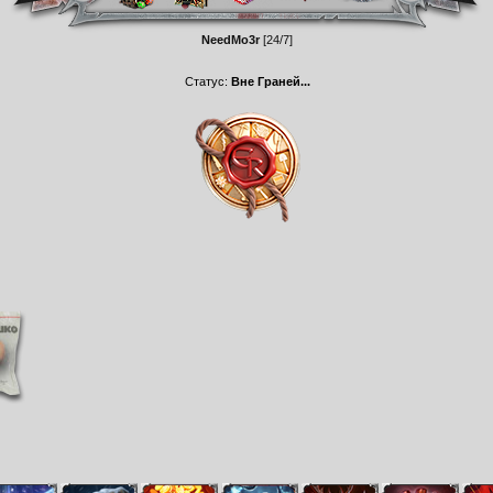
NeedMo3r
[24/7]
Статус:
Вне Граней...