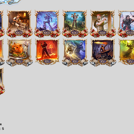
я
в:
5