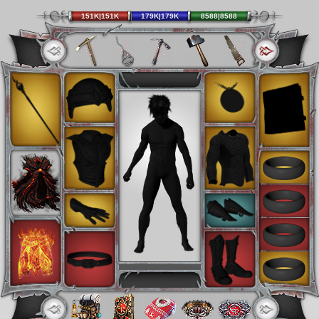
151K|151K
179K|179K
8588|8588