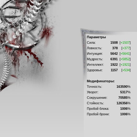
Параметры
Сила:
1508
[
+1507
]
Ловкость:
378
[
+377
]
Интуиция:
5642
[
+5641
]
Мудрость:
6391
[
+5852
]
Интеллект:
1922
[
+1921
]
Здоровье:
1157
[
+534
]
Модификаторы:
Точность:
163590
%
Уворот:
5317
%
Сокрушение:
70585
%
Стойкость:
126356
%
Пробой блока:
1006
%
Пробой брони:
1006
%