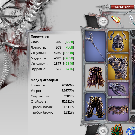
147K|147K
Параметры
Сила:
339
[
+338
]
Ловкость:
509
[
+508
]
Интуиция:
4220
[
+4219
]
Мудрость:
4029
[
+4028
]
Интеллект:
1847
[
+1846
]
Здоровье:
1522
[
+476
]
Модификаторы:
Точность:
90252
%
Уворот:
34677
%
Сокрушение:
3961
%
Стойкость:
52911
%
Пробой блока:
1511
%
Пробой брони:
1511
%