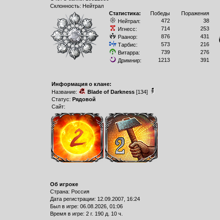
Склонность: Нейтрал
Статистика:
Победы
Поражения
472
38
Нейтрал:
714
253
Игнесс:
876
431
Раанор:
573
216
Тарбис:
739
276
Витарра:
1213
391
Дримнир:
Информация о клане:
Название:
Blade of Darkness
[134]
Статус:
Рядовой
Сайт:
Об игроке
Страна: Россия
Дата регистрации: 12.09.2007, 16:24
Был в игре: 06.08.2026, 01:06
Время в игре: 2 г. 190 д. 10 ч.