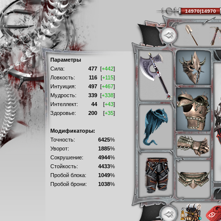
14970|14970
Параметры
Сила:
477
[
+442
]
Ловкость:
116
[
+115
]
Интуиция:
497
[
+467
]
Мудрость:
339
[
+338
]
Интеллект:
44
[
+43
]
Здоровье:
200
[
+35
]
Модификаторы:
Точность:
6425
%
Уворот:
1885
%
Сокрушение:
4944
%
Стойкость:
4433
%
Пробой блока:
1049
%
Пробой брони:
1038
%