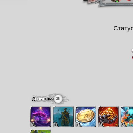
Стату
38