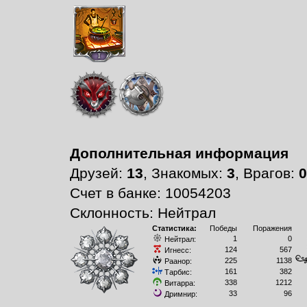
Дополнительная информация
Друзей:
13
, Знакомых:
3
, Врагов:
0
Счет в банке: 10054203
Склонность: Нейтрал
Статистика:
Победы
Поражения
1
0
Нейтрал:
124
567
Игнесс:
225
1138
Раанор:
161
382
Тарбис:
338
1212
Витарра:
33
96
Дримнир: