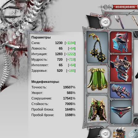
40406|40406
Параметры
Сила:
1230
[
+1194
]
Ловкость:
65
[
+64
]
Интуиция:
1283
[
+1222
]
Мудрость:
720
[
+719
]
Интеллект:
65
[
+64
]
Здоровье:
520
[
+165
]
Модификаторы:
Точность:
19507
%
Уворот:
565
%
Сокрушение:
17541
%
Стойкость:
7005
%
Пробой блока:
1648
%
Пробой брони:
1598
%