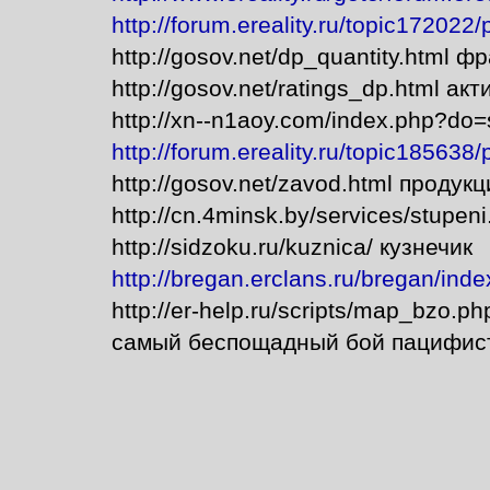
http://forum.ereality.ru/topic172022
http://gosov.net/dp_quantity.html ф
http://gosov.net/ratings_dp.html ак
http://xn--n1aoy.com/index.php?do
http://forum.ereality.ru/topic185638
http://gosov.net/zavod.html продук
http://cn.4minsk.by/services/stupen
http://sidzoku.ru/kuznica/ кузнечик
http://bregan.erclans.ru/bregan/in
http://er-help.ru/scripts/map_bzo.p
самый беспощадный бой пацифис