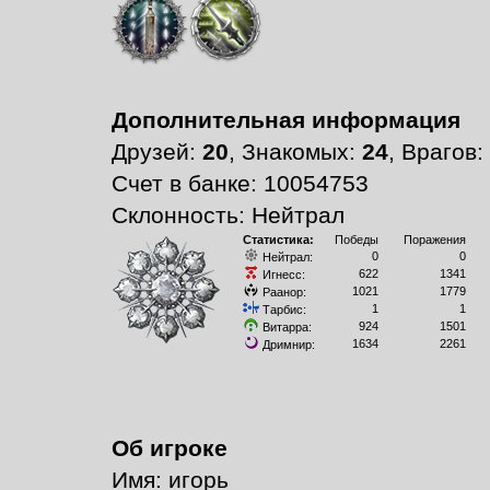
Дополнительная информация
Друзей:
20
, Знакомых:
24
, Врагов:
Счет в банке: 10054753
Склонность: Нейтрал
Статистика:
Победы
Поражения
0
0
Нейтрал:
622
1341
Игнесс:
1021
1779
Раанор:
1
1
Тарбис:
924
1501
Витарра:
1634
2261
Дримнир:
Об игроке
Имя: игорь