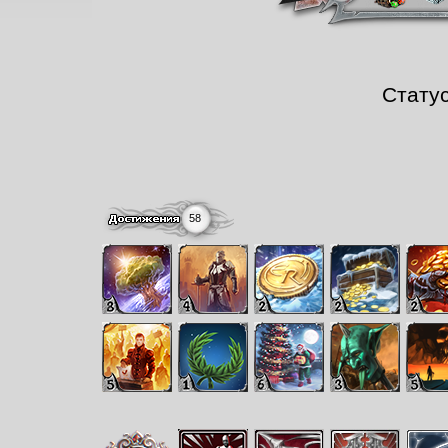
Стату
58