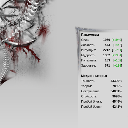
Параметры
Сила:
1950
[
+1949
]
Ловкость:
443
[
+442
]
Интуиция:
2212
[
+2211
]
Мудрость:
1362
[
+1361
]
Интеллект:
153
[
+152
]
Здоровье:
871
[
+199
]
Модификаторы:
Точность:
43300
%
Уворот:
7885
%
Сокрушение:
34881
%
Стойкость:
9098
%
Пробой блока:
4545
%
Пробой брони:
4241
%