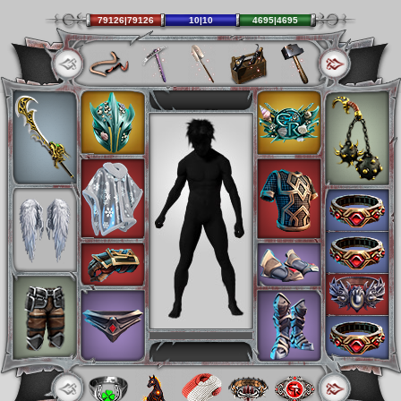
79126|79126
10|10
4695|4695