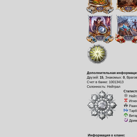
Дополнительная информаци
Друзей:
15
, Знакомых:
0
, Враго
Счет в банке: 10013413
Склонность: Нейтрал
Статист
Нейт
Игне
Раан
Тарб
Вита
Дрим
Информация о клане: