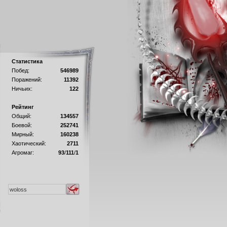
Статистика
Побед:
546989
Поражений:
11392
Ничьих:
122
Рейтинг
Общий:
134557
Боевой:
252741
Мирный:
160238
Хаотический:
2711
Агромаг:
93
/
111
/
1