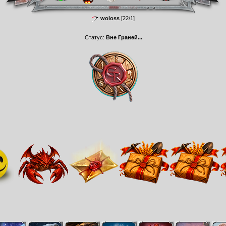
woloss
[22/1]
Статус:
Вне Граней...