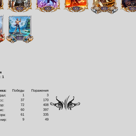
я
в:
1
ика:
Победы
Поражения
1
3
рал:
37
170
сс:
72
408
ор:
60
397
ис:
61
335
рра:
9
49
нир: