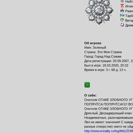
Нейт
Игне
Раан
Тарб
Вита
Дрим
Об игроке
Имя: Зеленый
Страна: Это Моя Страна
Город: Горaд Над Сожам
Дата регистрации: 20.09.2007, 1
Был в игре: 18.03.2020, 20:32
Время в игре: 3 г. 68 д. 13 ч.
О себе:
Онотоле ОТАКЕ ЗЛОБНОГО УГ!!!
ПОПЯЧТСА ПОПЯЧТСА!!1!! ВОИ
Онотоле ОТАКЕ ЗЛОБНОГО УГ!!!1
Дряхлый, Деградирующий клан: "
Неадекватных, разочаровавшихся
Лвл не имеет значения! С кажд
разные отверстия) никто не уйде
http://www.ereality.ru/log/#id1203