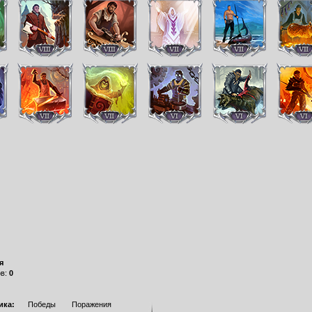
я
ов:
0
ика:
Победы
Поражения