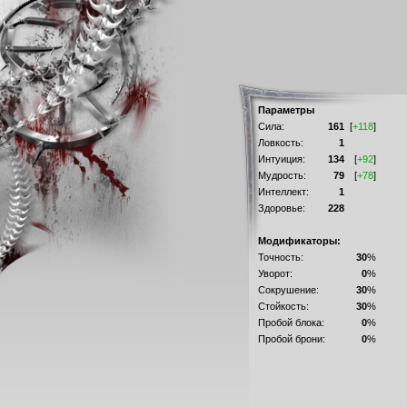
Параметры
Сила:
161
[
+118
]
Ловкость:
1
Интуиция:
134
[
+92
]
Мудрость:
79
[
+78
]
Интеллект:
1
Здоровье:
228
Модификаторы:
Точность:
30
%
Уворот:
0
%
Сокрушение:
30
%
Стойкость:
30
%
Пробой блока:
0
%
Пробой брони:
0
%