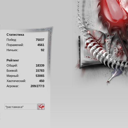
Статистика
Побед:
75037
Поражений:
4561
Ничьих:
92
Рейтинг
Общий:
18339
Боевой:
15783
Мирный:
53065
Хаотический:
450
Агромаг:
209
/
277
/
3