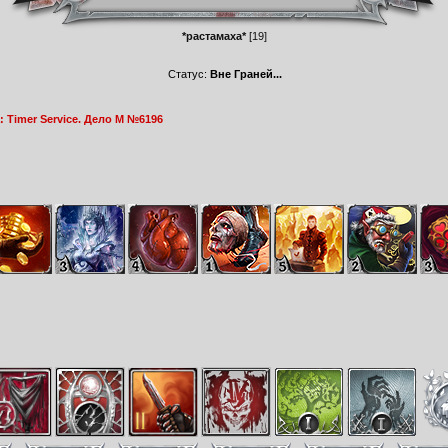
*растамаха*
[19]
Статус:
Вне Граней...
 Timer Service. Дело М №6196