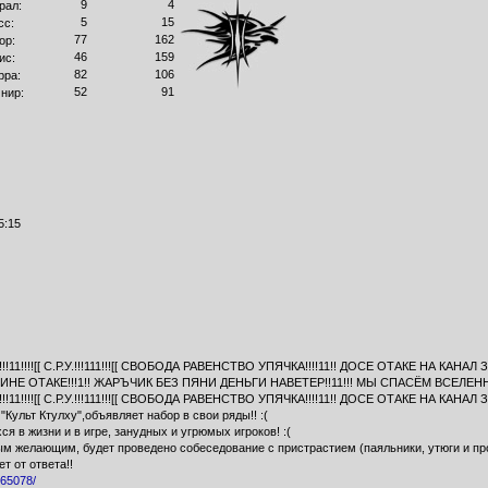
9
4
рал:
5
15
сс:
77
162
ор:
46
159
ис:
82
106
рра:
52
91
нир:
5:15
11!!!![[ С.Р.У.!!!111!!![[ СВОБОДА РАВЕНСТВО УПЯЧКА!!!!11!! ДОСЕ ОТАКЕ НА КАНАЛ
НЕ ОТАКЕ!!!1!! ЖАРЪЧИК БЕЗ ПЯНИ ДЕНЬГИ НАВЕТЕР!!11!!! МЫ СПАСЁМ ВСЕЛЕНН
1!!!![[ С.Р.У.!!!111!!![[ СВОБОДА РАВЕНСТВО УПЯЧКА!!!!11!! ДОСЕ ОТАКЕ НА КАНАЛ 
Культ Ктулху",объявляет набор в свои ряды!! :(
 в жизни и в игре, занудных и угрюмых игроков! :(
ым желающим, будет проведено собеседование с пристрастием (паяльники, утюги и п
т от ответа!!
965078/