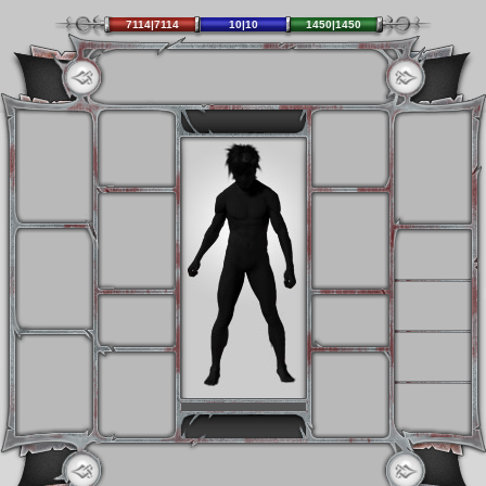
7114|7114
10|10
1450|1450