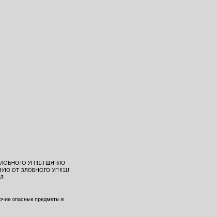
 ЗЛОБНОГО УГ!!!1!! ШЯЧЛО
УЮ ОТ ЗЛОБНОГО УГ!!!11!!
ЗЛ
рочие опасные предметы в