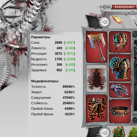
83463|83463
Параметры
Сила:
2688
[
+2687
]
Ловкость:
449
[
+448
]
Интуиция:
3072
[
+3071
]
Мудрость:
1700
[
+1699
]
Интеллект:
306
[
+305
]
Здоровье:
802
[
+243
]
Модификаторы:
Точность:
89946
%
Уворот:
6236
%
Сокрушение:
47646
%
Стойкость:
25465
%
Пробой блока:
4398
%
Пробой брони:
4119
%