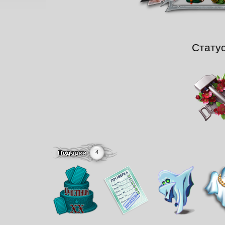
Стату
4