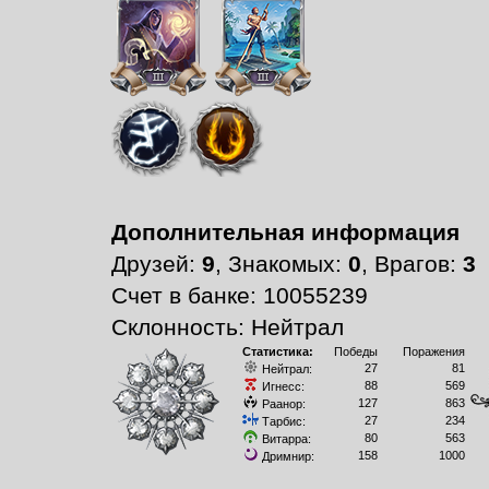
Дополнительная информация
Друзей:
9
, Знакомых:
0
, Врагов:
3
Счет в банке: 10055239
Склонность: Нейтрал
Статистика:
Победы
Поражения
27
81
Нейтрал:
88
569
Игнесс:
127
863
Раанор:
27
234
Тарбис:
80
563
Витарра:
158
1000
Дримнир: