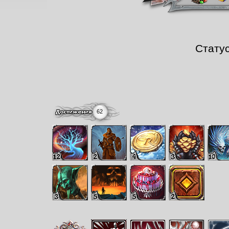
Стату
62