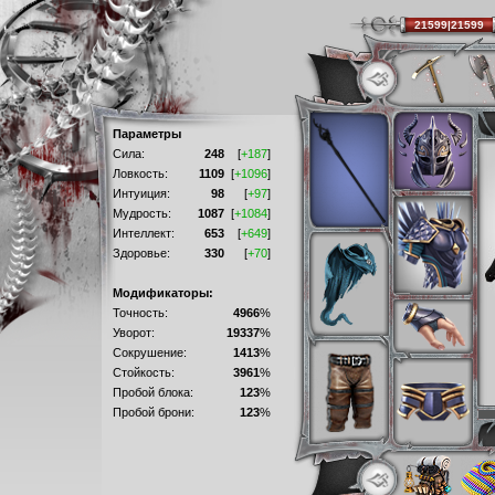
21599|21599
Параметры
Сила:
248
[
+187
]
Ловкость:
1109
[
+1096
]
Интуиция:
98
[
+97
]
Мудрость:
1087
[
+1084
]
Интеллект:
653
[
+649
]
Здоровье:
330
[
+70
]
Модификаторы:
Точность:
4966
%
Уворот:
19337
%
Сокрушение:
1413
%
Стойкость:
3961
%
Пробой блока:
123
%
Пробой брони:
123
%