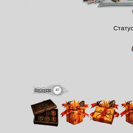
Стату
47