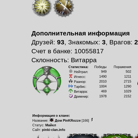
Дополнительная информация
Друзей:
93
, Знакомых:
3
, Врагов:
2
Счет в банке: 10055817
Склонность: Витарра
Статистика:
Победы
Поражения
949
502
Нейтрал:
1490
1211
Игнесс:
2010
2715
Раанор:
1004
1290
Тарбис:
469
1029
Витарра:
1978
2152
Дримнир:
Информация о клане:
Название:
Дом PinKRozze
[166]
Статус:
Майкл
Сайт:
pinki-clan.info