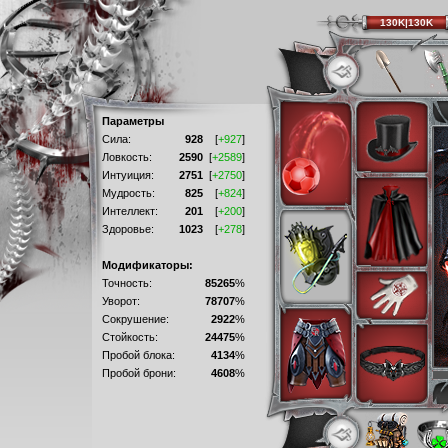
130K|130K
Параметры
Сила:
928
[
+927
]
Ловкость:
2590
[
+2589
]
Интуиция:
2751
[
+2750
]
Мудрость:
825
[
+824
]
Интеллект:
201
[
+200
]
Здоровье:
1023
[
+278
]
Модификаторы:
Точность:
85265
%
Уворот:
78707
%
Сокрушение:
2922
%
Стойкость:
24475
%
Пробой блока:
4134
%
Пробой брони:
4608
%