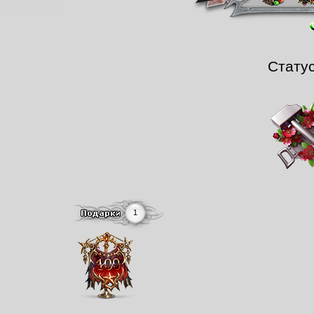
Стату
1