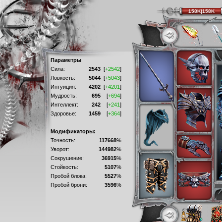
158K|158K
Параметры
Сила:
2543
[
+2542
]
Ловкость:
5044
[
+5043
]
Интуиция:
4202
[
+4201
]
Мудрость:
695
[
+694
]
Интеллект:
242
[
+241
]
Здоровье:
1459
[
+364
]
Модификаторы:
Точность:
117668
%
Уворот:
144982
%
Сокрушение:
36915
%
Стойкость:
5107
%
Пробой блока:
5527
%
Пробой брони:
3596
%